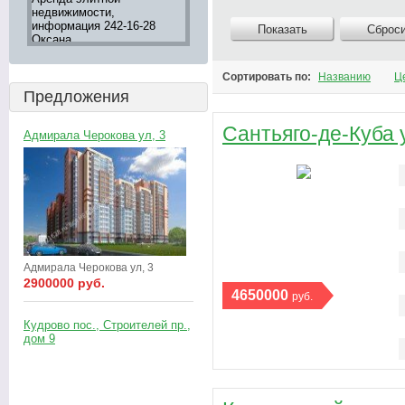
большой выбор в агентстве
апартаментов 8 (905) 276-
недвижимос
8
"ВСЯ НЕДВИЖИМОСТЬ"
05-12
Петербурга
Показать
Сброс
тел. 242-16
Сортировать по:
Названию
Ц
Предложения
Сантьяго-де-Куба у
Адмирала Черокова ул, 3
Адмирала Черокова ул, 3
2900000 руб.
4650000
руб.
Кудрово пос., Строителей пр.,
дом 9