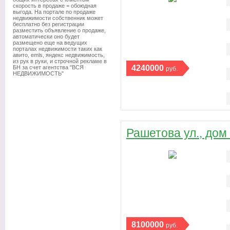
скорость в продаже = обоюдная
выгода. На портале по продаже
недвижимости собственник может
бесплатно без регистрации
разместить объявление о продаже,
автоматически оно будет
размещено еще на ведущих
порталах недвижимости таких как
авито, emls, яндекс недвижимость,
из рук в руки, и строчной рекламе в
4240000
БН за счет агентства "ВСЯ
руб.
НЕДВИЖИМОСТЬ"
Рашетова ул., дом
8100000
руб.