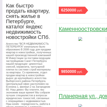
Как быстро
продать квартиру,
6250000
руб.
снять жилье в
Петербурге,
каталог яндекс
Каменноостровский
недвижимость
новостройки СПб.
Агентство "ВСЯ НЕДВИЖИМОСТЬ
ПЕТЕРБУРГА" изначально было
образовано В 2008 году для продажи
квартир в новостройках, полученных
нашей производственной компанией
М Инвестиции за поставки ведущим
застройщикам Санкт-Петербурга
нашей продукции- цементных
смесей, керамзита, тротуарной
плитки по системе строй материалы
9850000
руб.
за квартиры. Со временем, отдел
продаж квартир в новостройках
вырос до крупнейшего агентства
Выборгского района Петербурга.
Центральный офис расположен на
Есенина 1, филиал 2 на Загородном
60. Наш девиз:-Вы платите, мы
экономим ваше время! Мы собрали
Планерная ул., дом
лучших специалистов в вопросах
юридических тонкостей, связанных
с операциями с недвижимостью.
Наш конёк - порядочность, работа в
общих интересах с клиентом -