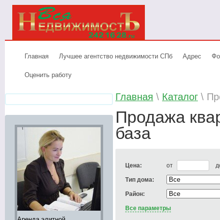
Главная
Лучшее агентство недвижимости СПб
Адрес
Фо
Оценить работу
Главная
\
Каталог
\ Пр
Продажа ква
база
Цена:
от
д
Тип дома:
Район:
Все параметры
Элитное жилье продажа,
Аренда элитных
Лучшее аге