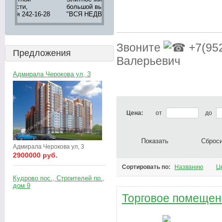
большой выбор в агентстве
апартаментов 8 (905) 276-
недвижимос
8
"ВСЯ НЕДВИЖИМОСТЬ"
05-12
Петербурга
тел. 242-16
Звоните
+7(952
Предложения
Валерьевич
Адмирала Черокова ул, 3
Цена:
от
до
Показать
Сброс
Адмирала Черокова ул, 3
2900000 руб.
Сортировать по:
Названию
Ц
Кудрово пос., Строителей пр.,
дом 9
Торговое помещени