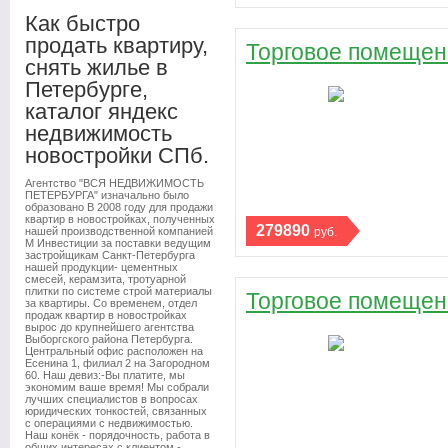
Как быстро
продать квартиру,
Торговое помещени
снять жилье в
Петербурге,
каталог яндекс
недвижимость
новостройки СПб.
Агентство "ВСЯ НЕДВИЖИМОСТЬ
ПЕТЕРБУРГА" изначально было
образовано В 2008 году для продажи
квартир в новостройках, полученных
279890
нашей производственной компанией
руб.
М Инвестиции за поставки ведущим
застройщикам Санкт-Петербурга
нашей продукции- цементных
смесей, керамзита, тротуарной
плитки по системе строй материалы
Торговое помещени
за квартиры. Со временем, отдел
продаж квартир в новостройках
вырос до крупнейшего агентства
Выборгского района Петербурга.
Центральный офис расположен на
Есенина 1, филиал 2 на Загородном
60. Наш девиз:-Вы платите, мы
экономим ваше время! Мы собрали
лучших специалистов в вопросах
юридических тонкостей, связанных
с операциями с недвижимостью.
Наш конёк - порядочность, работа в
общих интересах с клиентом -