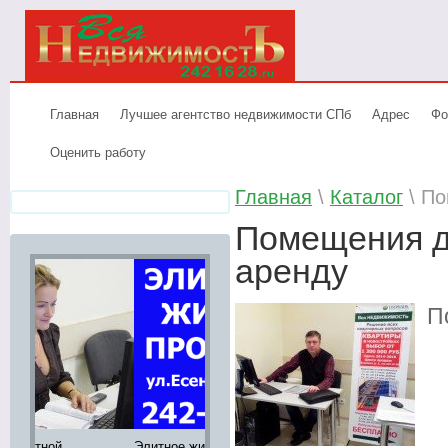
Главная
Лучшее агентство недвижимости СПб
Адрес
Фо
Оценить работу
Главная
\
Каталог
\ По
Помещения д
аренду
По
Элитное жилье продажа,
Аренда элитных
Лучшее аге