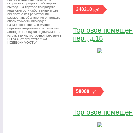
скорость в продаже = обоюдная
выгода. На портале по продаже
340210
руб.
недвижимости собственник может
бесплатно без регистрации
разместить объявление о продаже,
автоматически оно будет
размещено еще на ведущих
порталах недвижимости таких как
Торговое помещени
авито, emls, яндекс недвижимость,
из рук в руки, и строчной рекламе в
пер., д.15
БН за счет агентства "ВСЯ
НЕДВИЖИМОСТЬ"
58080
руб.
Торговое помещени