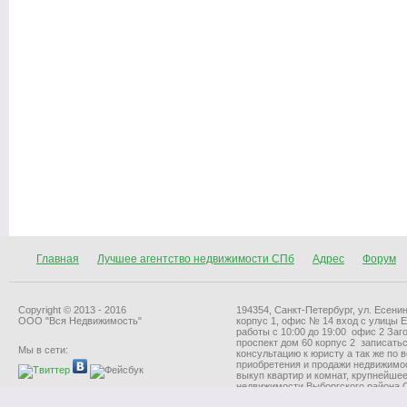
Главная
Лучшее агентство недвижимости СПб
Адрес
Форум
Copyright © 2013 - 2016
194354, Санкт-Петербург, ул. Есенин
ООО "Вся Недвижимость"
корпус 1, офис № 14 вход с улицы 
работы с 10:00 до 19:00 офис 2 За
проспект дом 60 корпус 2 записать
Мы в сети:
консультацию к юристу а так же по 
приобретения и продажи недвижимо
выкуп квартир и комнат, крупнейшее
недвижимости Выборгского района С
242-16-28 электронная почта:
24216