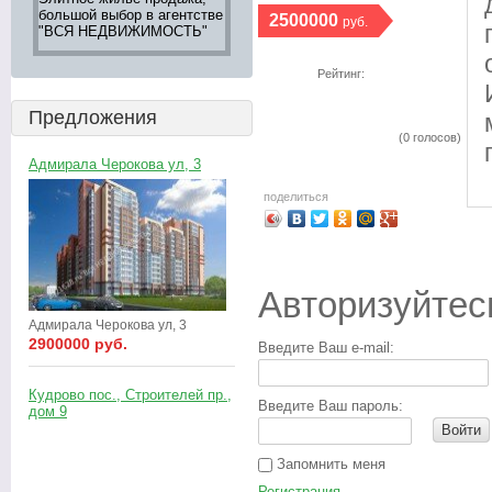
большой выбор в агентстве
апартаментов 8 (905) 276-
недвижимос
2500000
руб.
8
"ВСЯ НЕДВИЖИМОСТЬ"
05-12
Петербурга
тел. 242-16
                  Рейтинг:

Предложения
(0 голосов)

Адмирала Черокова ул, 3
поделиться
Авторизуйтес
Адмирала Черокова ул, 3
2900000 руб.
Введите Ваш e-mail:
Кудрово пос., Строителей пр.,
Введите Ваш пароль:
дом 9
Войти
Запомнить меня
Регистрация