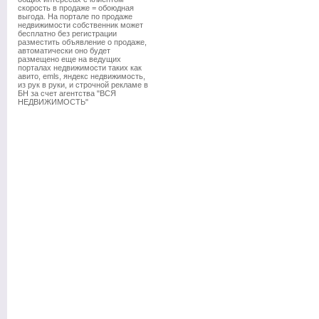
скорость в продаже = обоюдная
выгода. На портале по продаже
недвижимости собственник может
бесплатно без регистрации
разместить объявление о продаже,
автоматически оно будет
размещено еще на ведущих
порталах недвижимости таких как
авито, emls, яндекс недвижимость,
из рук в руки, и строчной рекламе в
БН за счет агентства "ВСЯ
НЕДВИЖИМОСТЬ"