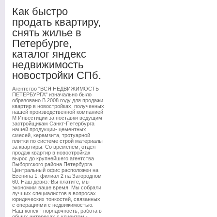
Как быстро
продать квартиру,
снять жилье в
Петербурге,
каталог яндекс
недвижимость
новостройки СПб.
Агентство "ВСЯ НЕДВИЖИМОСТЬ
ПЕТЕРБУРГА" изначально было
образовано В 2008 году для продажи
квартир в новостройках, полученных
нашей производственной компанией
М Инвестиции за поставки ведущим
застройщикам Санкт-Петербурга
нашей продукции- цементных
смесей, керамзита, тротуарной
плитки по системе строй материалы
за квартиры. Со временем, отдел
продаж квартир в новостройках
вырос до крупнейшего агентства
Выборгского района Петербурга.
Центральный офис расположен на
Есенина 1, филиал 2 на Загородном
60. Наш девиз:-Вы платите, мы
экономим ваше время! Мы собрали
лучших специалистов в вопросах
юридических тонкостей, связанных
с операциями с недвижимостью.
Наш конёк - порядочность, работа в
общих интересах с клиентом -