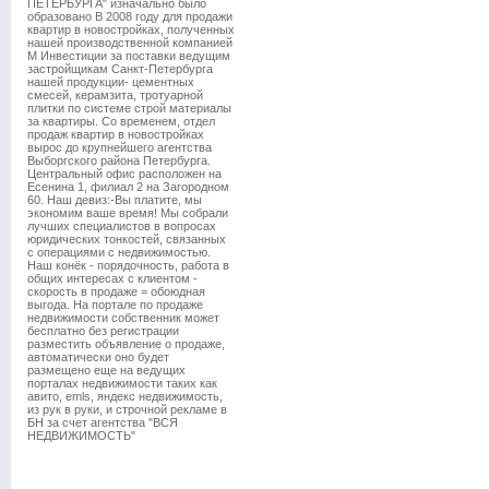
ПЕТЕРБУРГА" изначально было
образовано В 2008 году для продажи
квартир в новостройках, полученных
нашей производственной компанией
М Инвестиции за поставки ведущим
застройщикам Санкт-Петербурга
нашей продукции- цементных
смесей, керамзита, тротуарной
плитки по системе строй материалы
за квартиры. Со временем, отдел
продаж квартир в новостройках
вырос до крупнейшего агентства
Выборгского района Петербурга.
Центральный офис расположен на
Есенина 1, филиал 2 на Загородном
60. Наш девиз:-Вы платите, мы
экономим ваше время! Мы собрали
лучших специалистов в вопросах
юридических тонкостей, связанных
с операциями с недвижимостью.
Наш конёк - порядочность, работа в
общих интересах с клиентом -
скорость в продаже = обоюдная
выгода. На портале по продаже
недвижимости собственник может
бесплатно без регистрации
разместить объявление о продаже,
автоматически оно будет
размещено еще на ведущих
порталах недвижимости таких как
авито, emls, яндекс недвижимость,
из рук в руки, и строчной рекламе в
БН за счет агентства "ВСЯ
НЕДВИЖИМОСТЬ"