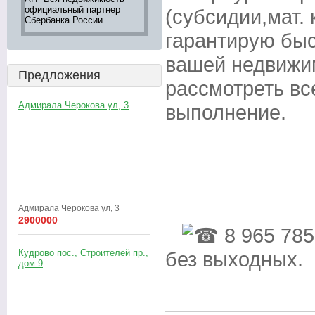
официальный партнер
недвижимости,
большой вы
(субсидии,мат. 
Сбербанка России
информация 242-16-28
"ВСЯ НЕД
Оксана
гарантирую бы
вашей недвижи
Предложения
рассмотреть вс
Адмирала Черокова ул, 3
выполнение.
Адмирала Черокова ул, 3
2900000
8 965 785
Кудрово пос., Строителей пр.,
без выходных.
дом 9