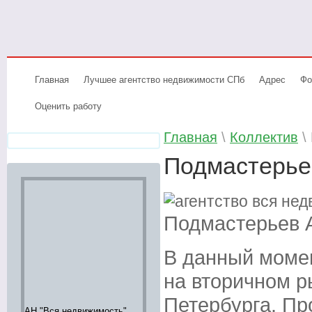
Главная
Лучшее агентство недвижимости СПб
Адрес
Фо
Оценить работу
Главная
\
Коллектив
\
Подмастерье
Подмастерьев 
В данный моме
на вторичном р
Петербурга. Пр
АН "Вся недвижимость"
Аренда элитной
Элитное жи