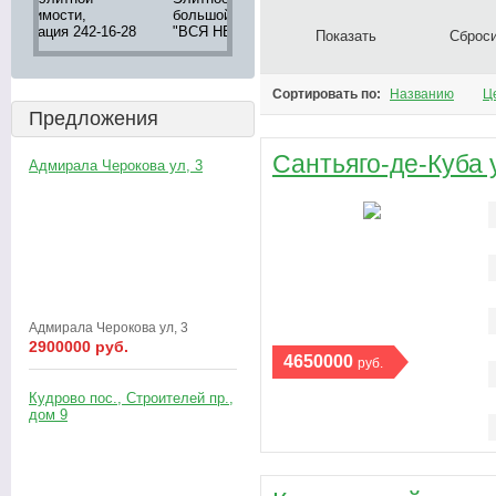
большой выбор в агентстве
апартаментов 8 (905) 276-
недвижимос
8
"ВСЯ НЕДВИЖИМОСТЬ"
05-12
Петербурга
Показать
Сброс
тел. 242-16
Сортировать по:
Названию
Ц
Предложения
Сантьяго-де-Куба у
Адмирала Черокова ул, 3
Адмирала Черокова ул, 3
2900000 руб.
4650000
руб.
Кудрово пос., Строителей пр.,
дом 9