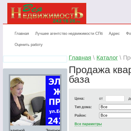
Главная
Лучшее агентство недвижимости СПб
Адрес
Фо
Оценить работу
Главная
\
Каталог
\ Пр
Продажа ква
база
Цена:
от
д
Тип дома:
Район:
Все параметры
Элитное жилье продажа,
Аренда элитных
Лучшее аге