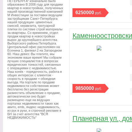
ПЕТЕРБУРГА" изначально было
образовано В 2008 году для продажи
квартир в новостройках, полученных
нашей производственной компанией
6250000
руб.
М Инвестиции за поставки ведущим
застройщикам Санкт-Петербурга
нашей продукции- цементных
смесей, керамзита, тротуарной
плитки по системе строй материалы
за квартиры. Со временем, отдел
Каменноостровский
продаж квартир в новостройках
вырос до крупнейшего агентства
Выборгского района Петербурга.
Центральный офис расположен на
Есенина 1, филиал 2 на Загородном
60. Наш девиз:-Вы платите, мы
экономим ваше время! Мы собрали
лучших специалистов в вопросах
юридических тонкостей, связанных
с операциями с недвижимостью.
Наш конёк - порядочность, работа в
общих интересах с клиентом -
скорость в продаже = обоюдная
выгода. На портале по продаже
недвижимости собственник может
9850000
руб.
бесплатно без регистрации
разместить объявление о продаже,
автоматически оно будет
размещено еще на ведущих
порталах недвижимости таких как
авито, emls, яндекс недвижимость,
из рук в руки, и строчной рекламе в
БН за счет агентства "ВСЯ
Планерная ул., дом
НЕДВИЖИМОСТЬ"