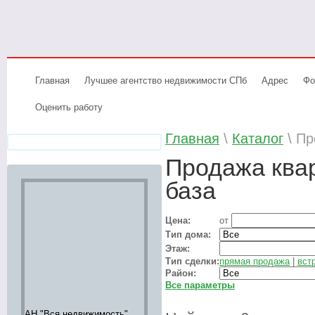
Главная
Лучшее агентство недвижимости СПб
Адрес
Фо
Оценить работу
Главная
\
Каталог
\ Пр
Продажа ква
база
Цена:
от
Тип дома:
Этаж:
Тип сделки:
прямая продажа
|
вст
Район:
Все параметры
АН "Вся недвижимость"
Аренда элитной
Элитное жи