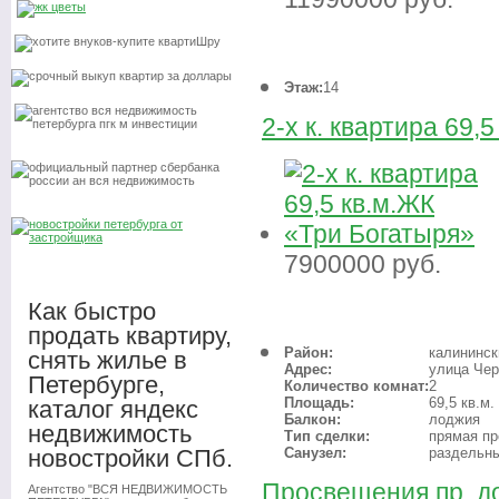
Этаж:
14
2-х к. квартира 69,
7900000
руб.
Как быстро
продать квартиру,
Район:
калининск
снять жилье в
Адрес:
улица Чер
Петербурге,
Количество комнат:
2
Площадь:
69,5 кв.м.
каталог яндекс
Балкон:
лоджия
недвижимость
Тип сделки:
прямая п
новостройки СПб.
Санузел:
раздельн
Просвещения пр. до
Агентство "ВСЯ НЕДВИЖИМОСТЬ