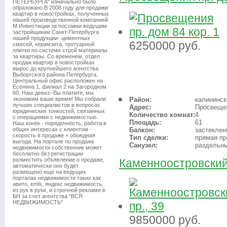
ПЕТЕРБУРГА" изначально было
образовано В 2008 году для продажи
квартир в новостройках, полученных
нашей производственной компанией
М Инвестиции за поставки ведущим
застройщикам Санкт-Петербурга
нашей продукции- цементных
6250000
руб.
смесей, керамзита, тротуарной
плитки по системе строй материалы
за квартиры. Со временем, отдел
продаж квартир в новостройках
вырос до крупнейшего агентства
Выборгского района Петербурга.
Центральный офис расположен на
Есенина 1, филиал 2 на Загородном
60. Наш девиз:-Вы платите, мы
экономим ваше время! Мы собрали
Район:
калининск
лучших специалистов в вопросах
Адрес:
Просвещен
юридических тонкостей, связанных
Количество комнат:
4
с операциями с недвижимостью.
Площадь:
61
Наш конёк - порядочность, работа в
общих интересах с клиентом -
Балкон:
застеклен
скорость в продаже = обоюдная
Тип сделки:
прямая п
выгода. На портале по продаже
Санузел:
раздельн
недвижимости собственник может
бесплатно без регистрации
разместить объявление о продаже,
Каменноостровский 
автоматически оно будет
размещено еще на ведущих
порталах недвижимости таких как
авито, emls, яндекс недвижимость,
из рук в руки, и строчной рекламе в
БН за счет агентства "ВСЯ
НЕДВИЖИМОСТЬ"
9850000
руб.