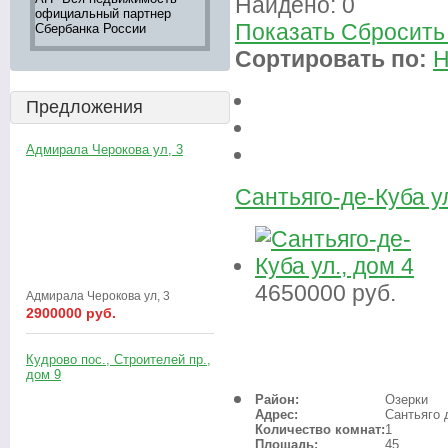
Найдено:
0
официальный партнер
недвижимости,
большой вы
Показать
Сбросить
Сбербанка России
информация 242-16-28
"ВСЯ НЕД
Оксана
Сортировать по:
Н
Предложения
Адмирала Черокова ул, 3
Сантьяго-де-Куба ул
4650000
руб.
Адмирала Черокова ул, 3
2900000 руб.
Кудрово пос., Строителей пр.,
дом 9
Район:
Озерки
Адрес:
Сантьяго 
Количество комнат:
1
Площадь:
45