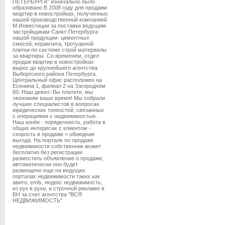
ПЕТЕРБУРГА" изначально было
образовано В 2008 году для продажи
квартир в новостройках, полученных
нашей производственной компанией
М Инвестиции за поставки ведущим
застройщикам Санкт-Петербурга
нашей продукции- цементных
смесей, керамзита, тротуарной
плитки по системе строй материалы
за квартиры. Со временем, отдел
продаж квартир в новостройках
вырос до крупнейшего агентства
Выборгского района Петербурга.
Центральный офис расположен на
Есенина 1, филиал 2 на Загородном
60. Наш девиз:-Вы платите, мы
экономим ваше время! Мы собрали
лучших специалистов в вопросах
юридических тонкостей, связанных
с операциями с недвижимостью.
Наш конёк - порядочность, работа в
общих интересах с клиентом -
скорость в продаже = обоюдная
выгода. На портале по продаже
недвижимости собственник может
бесплатно без регистрации
разместить объявление о продаже,
автоматически оно будет
размещено еще на ведущих
порталах недвижимости таких как
авито, emls, яндекс недвижимость,
из рук в руки, и строчной рекламе в
БН за счет агентства "ВСЯ
НЕДВИЖИМОСТЬ"