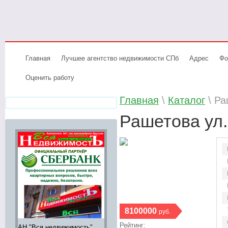
Главная
Лучшее агентство недвижимости СПб
Адрес
Фо
Оценить работу
Главная
\
Каталог
\ Ра
Рашетова ул.
8100000
руб.
Рейтинг:
АН "Вся недвижимость"
Аренда элитной
Элитное жи