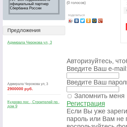
(0 голосов)
официальный партнер
недвижимости,
большой вы
Сбербанка России
информация 242-16-28
"ВСЯ НЕД
Оксана
поделиться
Предложения
Адмирала Черокова ул, 3
Авторизуйтесь, чт
Введите Ваш e-mail
Введите Ваш парол
Адмирала Черокова ул, 3
2900000 руб.
Запомнить меня
Кудрово пос., Строителей пр.,
Регистрация
дом 9
Если Вы уже зарег
пароль или Вам не
воспользуйтесь фо