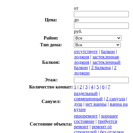
от
Цена:
до
руб.
Район:
Тип дома:
отсутствует
|
балкон
|
лоджия
|
застекленная
Балкон:
лоджия
|
застекленный
балкон
|
2 балкона
|
2
лоджии
Этаж:
Количество комнат:
1
|
2
|
3
|
4
|
5
|
6
|
7
раздельный
|
совмещенный
|
2 санузла
|
Санузел:
душ
|
нет ванны
|
ванна на
кухне
евроремонт
|
хорошее
состояние
|
требуется
Состояние объекта:
ремонт
|
ремонт от
строителей
|
без отделки