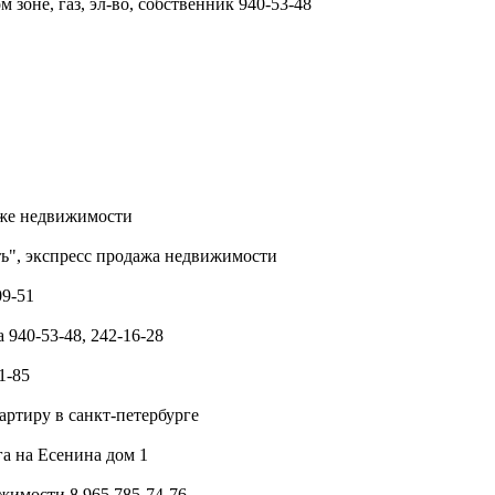
зоне, газ, эл-во, собственник 940-53-48
аже недвижимости
ть", экспресс продажа недвижимости
09-51
 940-53-48, 242-16-28
1-85
артиру в санкт-петербурге
а на Есенина дом 1
жимости 8 965 785-74-76