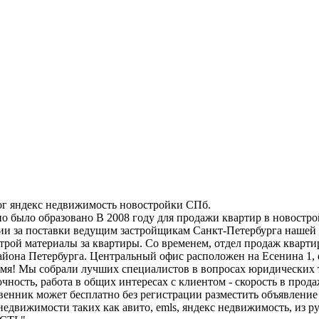
лог яндекс недвижимость новостройки СПб.
о образовано В 2008 году для продажи квартир в новостро
и за поставки ведущим застройщикам Санкт-Петербурга нашей
трой материалы за квартиры. Со временем, отдел продаж кварти
айона Петербурга. Центральный офис расположен на Есенина 1, 
емя! Мы собрали лучших специалистов в вопросах юридических 
ность, работа в общих интересах с клиентом - скорость в прода
енник может бесплатно без регистрации разместить объявление
едвижимости таких как авито, emls, яндекс недвижимость, из ру