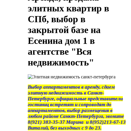
элитных квартир в
СПб, выбор в
закрытой базе на
Есенина дом 1 в
агентстве "Вся
недвижимость"
Выбор аппартаментов в аренду, сдаем
элитную недвижимость в Санкт-
Петербурге, официальные представители
гостиниц встретят и сопроводят до
аппартаментов, выбор размещения в
любом районе Санкт-Петербурга, звоните
8(921) 383-35-37 Марина и 8(952)213-67-13
Виталий, без выходных с 9 до 23.