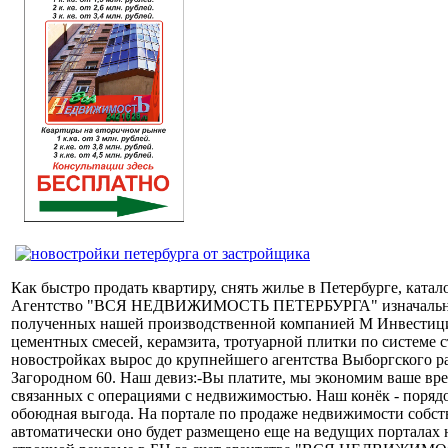
Как быстро продать квартиру, снять жилье в Петербурге, ката
Агентство "ВСЯ НЕДВИЖИМОСТЬ ПЕТЕРБУРГА" изначально был
полученных нашей производственной компанией М Инвестици
цементных смесей, керамзита, тротуарной плитки по системе с
новостройках вырос до крупнейшего агентства Выборгского р
Загородном 60. Наш девиз:-Вы платите, мы экономим ваше вр
связанных с операциями с недвижимостью. Наш конёк - порядоч
обоюдная выгода. На портале по продаже недвижимости собств
автоматически оно будет размещено еще на ведущих порталах н