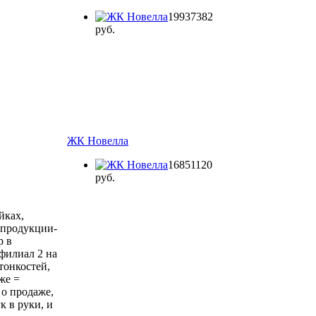
19937382
руб.
ЖК Новелла
16851120
руб.
йках,
 продукции-
р в
филиал 2 на
тонкостей,
же =
 о продаже,
к в руки, и