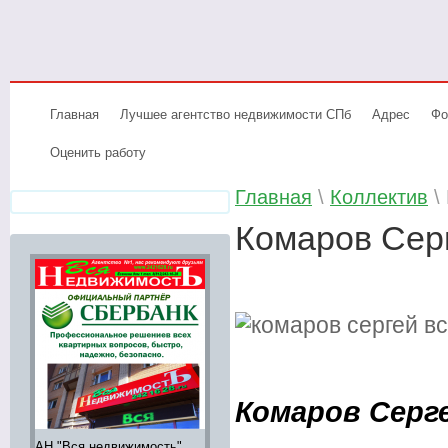
Главная
Лучшее агентство недвижимости СПб
Адрес
Фо
Оценить работу
Главная
\
Коллектив
\
Комаров Сер
Комаров Серг
АН "Вся недвижимость"
Аренда элитной
Элитное жи