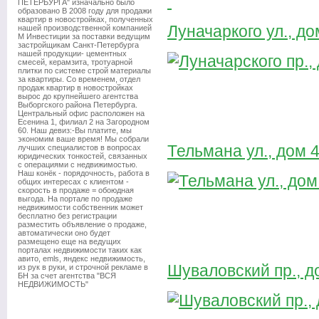
ПЕТЕРБУРГА" изначально было
образовано В 2008 году для продажи
квартир в новостройках, полученных
Луначаркого ул., дом
нашей производственной компанией
М Инвестиции за поставки ведущим
застройщикам Санкт-Петербурга
нашей продукции- цементных
смесей, керамзита, тротуарной
плитки по системе строй материалы
за квартиры. Со временем, отдел
продаж квартир в новостройках
вырос до крупнейшего агентства
Выборгского района Петербурга.
Центральный офис расположен на
Есенина 1, филиал 2 на Загородном
60. Наш девиз:-Вы платите, мы
экономим ваше время! Мы собрали
Тельмана ул., дом 4
лучших специалистов в вопросах
юридических тонкостей, связанных
с операциями с недвижимостью.
Наш конёк - порядочность, работа в
общих интересах с клиентом -
скорость в продаже = обоюдная
выгода. На портале по продаже
недвижимости собственник может
бесплатно без регистрации
разместить объявление о продаже,
автоматически оно будет
размещено еще на ведущих
порталах недвижимости таких как
авито, emls, яндекс недвижимость,
Шуваловский пр., до
из рук в руки, и строчной рекламе в
БН за счет агентства "ВСЯ
НЕДВИЖИМОСТЬ"