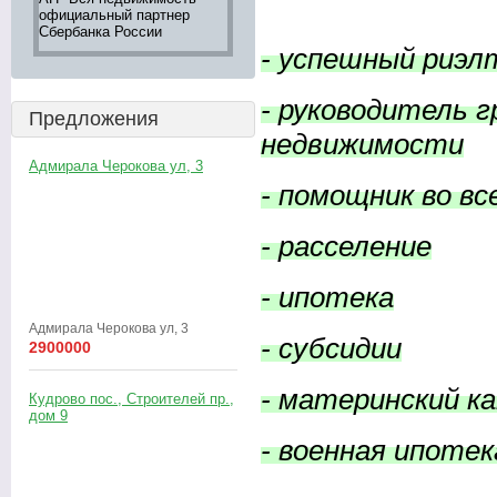
официальный партнер
недвижимости,
большой вы
Сбербанка России
информация 242-16-28
"ВСЯ НЕД
Оксана
- успешный риэл
- руководитель 
Предложения
недвижимости
Адмирала Черокова ул, 3
- помощник во вс
- расселение
- ипотека
Адмирала Черокова ул, 3
- субсидии
2900000
- материнский к
Кудрово пос., Строителей пр.,
дом 9
- военная ипотек