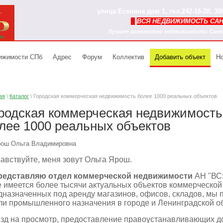
улица Есенина дом 1, тел.242-16-28, 3
ВСЯ НЕДВИЖИМОСТЬ СА
Лучшее агентство недвижимости Санкт
вижимости СПб
Адрес
Форум
Коллектив
Добавить объект
Но
ая
\
Каталог
\ Городская коммерческая недвижимость более 1000 реальных объектов
родская коммерческая недвижимость
лее 1000 реальных объектов
авствуйте, меня зовут Ольга Ярош.
редставляю отдел коммерческой недвижимости
АН "ВС
е имеется более тысячи актуальных объектов коммерческо
дназначенных под аренду магазинов, офисов, складов, мы 
ли промышленного назначения в городе и Ленинградской об
зд на просмотр, предоставление правоустанавливающих до
нда элитных
Лучшее агентство
Поможем сдать кварт