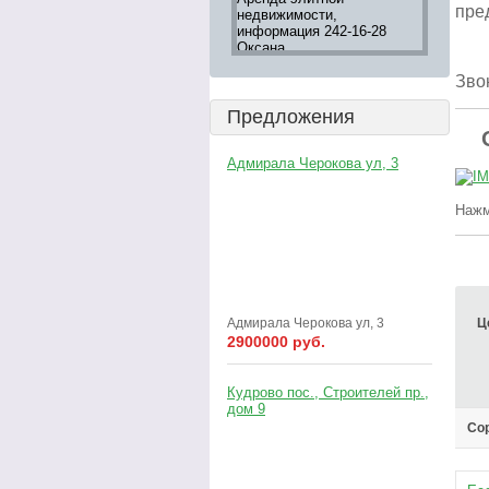
пре
партнер
недвижимости,
большой выбор в агентстве
апар
ссии
информация 242-16-28
"ВСЯ НЕДВИЖИМОСТЬ"
05-1
Оксана
Зво
Предложения
Адмирала Черокова ул, 3
Нажм
Адмирала Черокова ул, 3
Ц
2900000 руб.
Кудрово пос., Строителей пр.,
дом 9
Сор