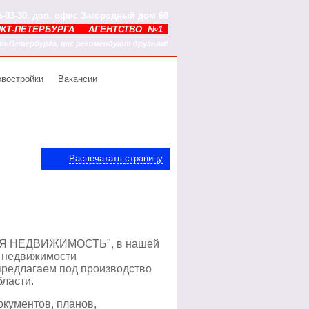
86-03-30, доп. офис Загородный дом 60
НКТ-ПЕТЕРБУРГА АГЕНТСТВО №1
-Петербурга, нас рекомендуют друзьям!
востройки
Вакансии
Распечатать страницу
Я НЕДВИЖИМОСТЬ", в нашей
й недвижимости
предлагаем под производство
ласти.
кументов, планов,
иру в
Елена, менеджер группы
продажа участка земли
8 (921) 383