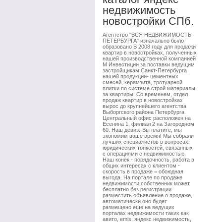
недвижимость
новостройки СПб.
Агентство "ВСЯ НЕДВИЖИМОСТЬ
ПЕТЕРБУРГА" изначально было
образовано В 2008 году для продажи
квартир в новостройках, полученных
нашей производственной компанией
М Инвестиции за поставки ведущим
застройщикам Санкт-Петербурга
нашей продукции- цементных
смесей, керамзита, тротуарной
плитки по системе строй материалы
за квартиры. Со временем, отдел
продаж квартир в новостройках
вырос до крупнейшего агентства
Выборгского района Петербурга.
Центральный офис расположен на
Есенина 1, филиал 2 на Загородном
60. Наш девиз:-Вы платите, мы
экономим ваше время! Мы собрали
лучших специалистов в вопросах
юридических тонкостей, связанных
с операциями с недвижимостью.
Наш конёк - порядочность, работа в
общих интересах с клиентом -
скорость в продаже = обоюдная
выгода. На портале по продаже
недвижимости собственник может
бесплатно без регистрации
разместить объявление о продаже,
автоматически оно будет
размещено еще на ведущих
порталах недвижимости таких как
авито, emls, яндекс недвижимость,