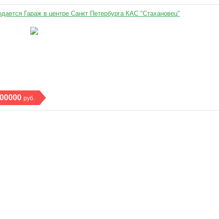
одается Гараж в центре Санкт Петербурга КАС "Стахановец"
00000
руб.