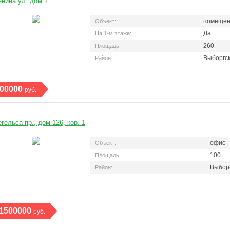
нина ул. дом 1
помещен
Объект:
Да
На 1-м этаже:
260
Площадь:
Выборгс
Район:
00000
руб.
гельса пр., дом 126, кор. 1
офис
Объект:
100
Площадь:
Выбор
Район:
1500000
руб.