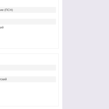
ие (ПСН)
кий
гский