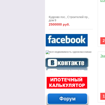
Есе
Кудрово пос., Строителей пр.,
дом 9
2500000 руб.
2
Эне
1