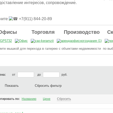
доставление интересов, сопровождение.
таментов 8 (905) 276-
недвижимости Санкт-
Петербурге, 242-16-28
2
Петербурга Есенина дом 1,
тел. 242-16-28
ните
+7(911) 844-20-89
Офисы
Торговля Производство Ск
ите мышкой для перехода в галерею с объектами недвижимости по выб
ена:
от
до
руб.
Показать
Сбросить фильтр
тировать по:
Названию
Цене
Сбросить