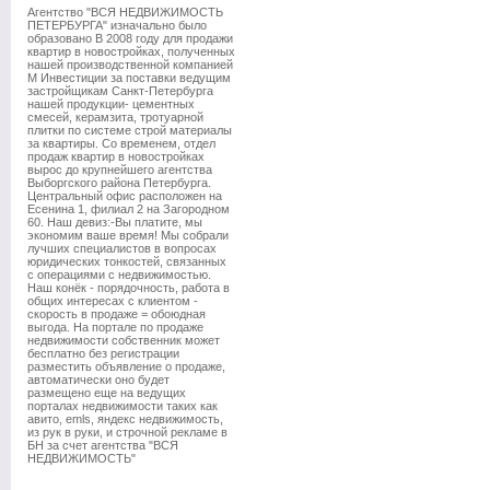
Агентство "ВСЯ НЕДВИЖИМОСТЬ
ПЕТЕРБУРГА" изначально было
образовано В 2008 году для продажи
квартир в новостройках, полученных
нашей производственной компанией
М Инвестиции за поставки ведущим
застройщикам Санкт-Петербурга
нашей продукции- цементных
смесей, керамзита, тротуарной
плитки по системе строй материалы
за квартиры. Со временем, отдел
продаж квартир в новостройках
вырос до крупнейшего агентства
Выборгского района Петербурга.
Центральный офис расположен на
Есенина 1, филиал 2 на Загородном
60. Наш девиз:-Вы платите, мы
экономим ваше время! Мы собрали
лучших специалистов в вопросах
юридических тонкостей, связанных
с операциями с недвижимостью.
Наш конёк - порядочность, работа в
общих интересах с клиентом -
скорость в продаже = обоюдная
выгода. На портале по продаже
недвижимости собственник может
бесплатно без регистрации
разместить объявление о продаже,
автоматически оно будет
размещено еще на ведущих
порталах недвижимости таких как
авито, emls, яндекс недвижимость,
из рук в руки, и строчной рекламе в
БН за счет агентства "ВСЯ
НЕДВИЖИМОСТЬ"