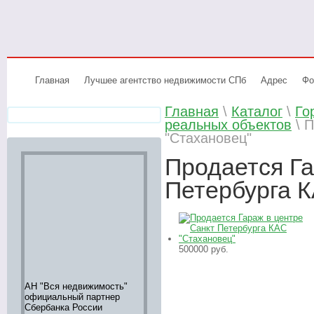
Главная
Лучшее агентство недвижимости СПб
Адрес
Фо
Главная
\
Каталог
\
Го
реальных объектов
\ П
"Стахановец"
Продается Га
Петербурга К
500000
руб.
АН "Вся недвижимость"
Аренда элитной
Элитное жи
официальный партнер
недвижимости,
большой вы
Сбербанка России
информация 242-16-28
"ВСЯ НЕД