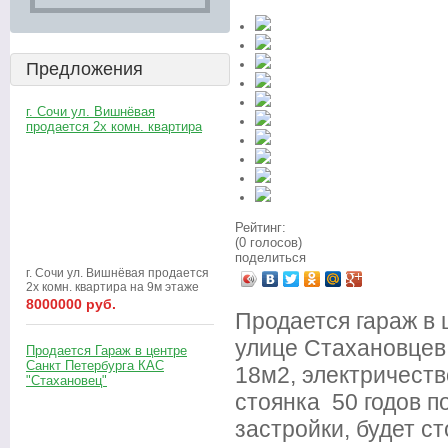
Оксана
Предложения
г. Сочи ул. Вишнёвая
продается 2х комн. квартира
Рейтинг:
(0 голосов)
поделиться
г. Сочи ул. Вишнёвая продается
2х комн. квартира на 9м этаже
8000000 руб.
Продается гараж в 
улице Стахановцев
Продается Гараж в центре
Санкт Петербурга КАС
18м2, электричеств
"Стахановец"
стоянка 50 годов п
застройки, будет ст