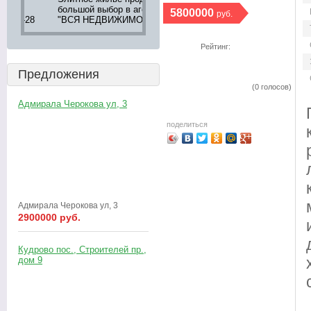
большой выбор в агентстве
апартаментов 8 (905) 276-
недвижимос
5800000
руб.
8
"ВСЯ НЕДВИЖИМОСТЬ"
05-12
Петербурга
тел. 242-16
                  Рейтинг:

Предложения
(0 голосов)

Адмирала Черокова ул, 3
поделиться
Адмирала Черокова ул, 3
2900000 руб.
Кудрово пос., Строителей пр.,
дом 9