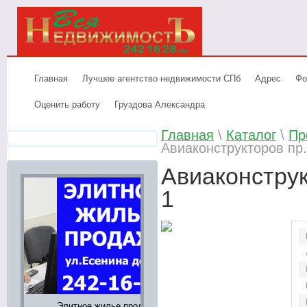
Главная
Лучшее агентство недвижимости СПб
Адрес
Фо
Оценить работу
Груздова Александра
Главная
\
Каталог
\
Пр
Авиаконструкторов пр.,
Авиаконструкт
1
Элитное жилье продажа,
Аренда элитных
Лучшее аге