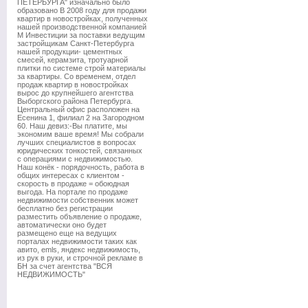
ПЕТЕРБУРГА" изначально было
образовано В 2008 году для продажи
квартир в новостройках, полученных
нашей производственной компанией
М Инвестиции за поставки ведущим
застройщикам Санкт-Петербурга
нашей продукции- цементных
смесей, керамзита, тротуарной
плитки по системе строй материалы
за квартиры. Со временем, отдел
продаж квартир в новостройках
вырос до крупнейшего агентства
Выборгского района Петербурга.
Центральный офис расположен на
Есенина 1, филиал 2 на Загородном
60. Наш девиз:-Вы платите, мы
экономим ваше время! Мы собрали
лучших специалистов в вопросах
юридических тонкостей, связанных
с операциями с недвижимостью.
Наш конёк - порядочность, работа в
общих интересах с клиентом -
скорость в продаже = обоюдная
выгода. На портале по продаже
недвижимости собственник может
бесплатно без регистрации
разместить объявление о продаже,
автоматически оно будет
размещено еще на ведущих
порталах недвижимости таких как
авито, emls, яндекс недвижимость,
из рук в руки, и строчной рекламе в
БН за счет агентства "ВСЯ
НЕДВИЖИМОСТЬ"