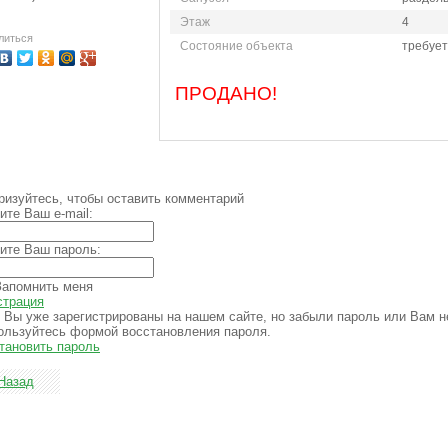
ости,
большой выбор в агентстве
апартаментов 8 (905) 276-
Этаж
4
ия 242-16-28
"ВСЯ НЕДВИЖИМОСТЬ"
05-12
литься
Состояние объекта
требует
ПРОДАНО!
ризуйтесь, чтобы оставить комментарий
ите Ваш e-mail:
ите Ваш пароль:
апомнить меня
страция
 Вы уже зарегистрированы на нашем сайте, но забыли пароль или Вам 
ользуйтесь формой восстановления пароля.
тановить пароль
Назад