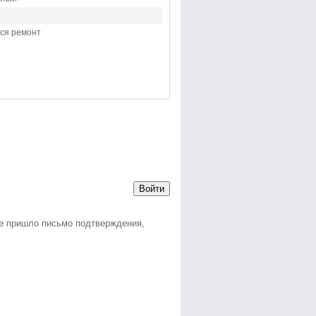
недвижимости Санкт-
группы агентов, 8 964 342
Петербурге, 242-
Петербурга Есенина дом 1,
49 04
тел. 242-16-28
ся ремонт
Войти
не пришло письмо подтверждения,