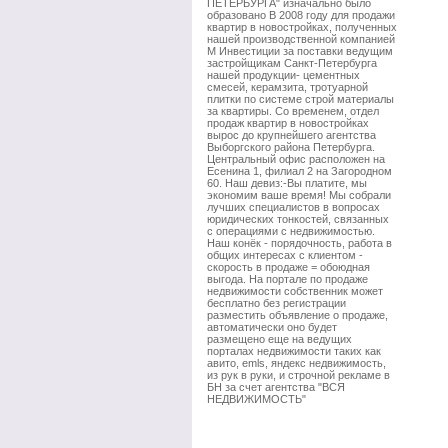
ПЕТЕРБУРГА" изначально было
образовано В 2008 году для продажи
квартир в новостройках, полученных
нашей производственной компанией
М Инвестиции за поставки ведущим
застройщикам Санкт-Петербурга
нашей продукции- цементных
смесей, керамзита, тротуарной
плитки по системе строй материалы
за квартиры. Со временем, отдел
продаж квартир в новостройках
вырос до крупнейшего агентства
Выборгского района Петербурга.
Центральный офис расположен на
Есенина 1, филиал 2 на Загородном
60. Наш девиз:-Вы платите, мы
экономим ваше время! Мы собрали
лучших специалистов в вопросах
юридических тонкостей, связанных
с операциями с недвижимостью.
Наш конёк - порядочность, работа в
общих интересах с клиентом -
скорость в продаже = обоюдная
выгода. На портале по продаже
недвижимости собственник может
бесплатно без регистрации
разместить объявление о продаже,
автоматически оно будет
размещено еще на ведущих
порталах недвижимости таких как
авито, emls, яндекс недвижимость,
из рук в руки, и строчной рекламе в
БН за счет агентства "ВСЯ
НЕДВИЖИМОСТЬ"