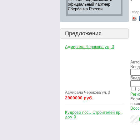
официальный партнер
недвижим
Сбербанка России
информац
поде
Оксана
Предложения
Адмирала Черокова ул, 3
Авто
Введ
Введ
З
Адмирала Черокова ул, 3
Реги
2900000 руб.
Если
восп
Восс
Кудрово пос., Строителей пр.,
дом 9