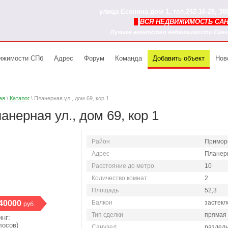
улица Есенина дом 1, тел.242-16-28, 3
ВСЯ НЕДВИЖИМОСТЬ СА
Лучшее агентство недвижимости Санкт
вижимости СПб
Адрес
Форум
Команда
Добавить объект
Нов
ая
\
Каталог
\ Планерная ул., дом 69, кор 1
анерная ул., дом 69, кор 1
Район
Примор
Адрес
Планерн
Расстояние до метро
10
Количество комнат
2
Площадь
52,3
40000
Балкон
застекл
руб.
Тип сделки
прямая
инг:
лосов)
литной
Элитное жилье продажа,
Санузел
Аренда элитных
раздел