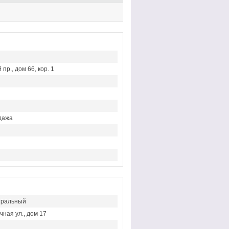
недвижимости Санкт-
группы агентов, 8 964 342
Петербурге, 242-
Петербурга Есенина дом 1,
49 04
тел. 242-16-28
пр., дом 66, кор. 1
дажа
тральный
чная ул., дом 17