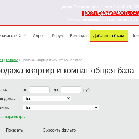
улица Есенина дом 1, тел.242-16-28, 3
ВСЯ НЕДВИЖИМОСТЬ СА
Лучшее агентство недвижимости Санкт
вижимости СПб
Адрес
Форум
Команда
Добавить объект
Нов
ая
\
Каталог
\ Продажа квартир и комнат общая база
одажа квартир и комнат общая база
ена:
от
до
руб.
ип дома:
айон:
се параметры
Показать
Сбросить фильтр
литной
Элитное жилье продажа,
Аренда элитных