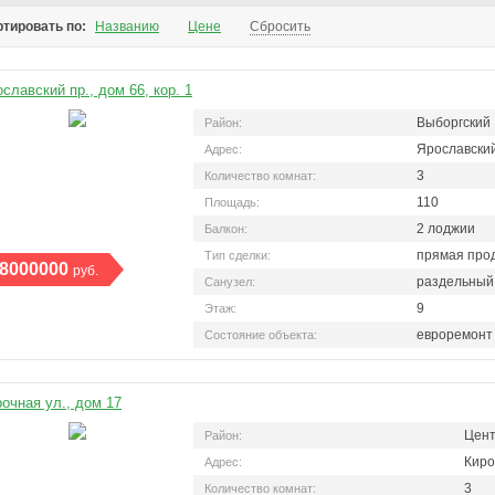
ости,
большой выбор в агентстве
апартаментов 8 (905) 276-
тировать по:
Названию
Цене
Сбросить
ия 242-16-28
"ВСЯ НЕДВИЖИМОСТЬ"
05-12
славский пр., дом 66, кор. 1
Выборгский
Район:
Ярославский 
Адрес:
3
Количество комнат:
110
Площадь:
2 лоджии
Балкон:
прямая про
Тип сделки:
8000000
руб.
раздельный
Санузел:
9
Этаж:
евроремонт
Состояние объекта:
очная ул., дом 17
Цен
Район:
Киро
Адрес:
3
Количество комнат: