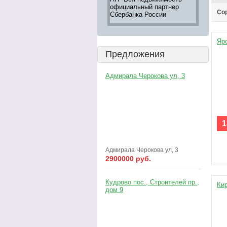
официальный партнер
недвижим
Сор
Сбербанка России
информац
Оксана
Яро
Предложения
Адмирала Черокова ул, 3
1
Адмирала Черокова ул, 3
2900000 руб.
Кудрово пос., Строителей пр.,
Кир
дом 9