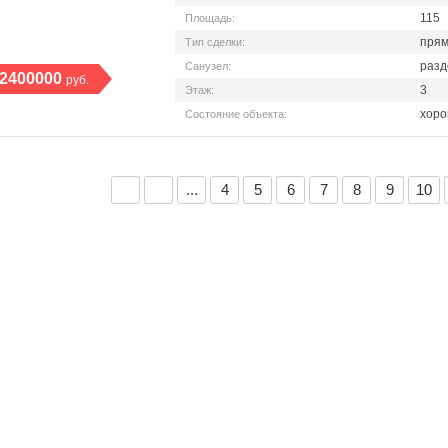
115
Площадь:
прям
Тип сделки:
разд
Санузел:
2400000
руб.
3
Этаж:
хоро
Состояние объекта:
...
4
5
6
7
8
9
10