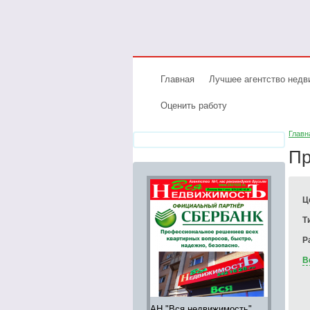
Главная
Лучшее агентство нед
Оценить работу
Главн
Пр
Ц
Т
Р
В
АН "Вся недвижимость"
Аренда э