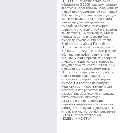
ПЕТЕРБУРГА" изначально было
образовано В 2008 году для продажи
квартир в новостройках, полученных
нашей производственной компанией
М Инвестиции за поставки ведущим
застройщикам Санкт-Петербурга
нашей продукции- цементных
смесей, керамзита, тротуарной
плитки по системе строй материалы
за квартиры. Со временем, отдел
продаж квартир в новостройках
вырос до крупнейшего агентства
Выборгского района Петербурга.
Центральный офис расположен на
Есенина 1, филиал 2 на Загородном
60. Наш девиз:-Вы платите, мы
экономим ваше время! Мы собрали
лучших специалистов в вопросах
юридических тонкостей, связанных
с операциями с недвижимостью.
Наш конёк - порядочность, работа в
общих интересах с клиентом -
скорость в продаже = обоюдная
выгода. На портале по продаже
недвижимости собственник может
бесплатно без регистрации
разместить объявление о продаже,
автоматически оно будет
размещено еще на ведущих
порталах недвижимости таких как
авито, emls, яндекс недвижимость,
из рук в руки, и строчной рекламе в
БН за счет агентства "ВСЯ
НЕДВИЖИМОСТЬ"